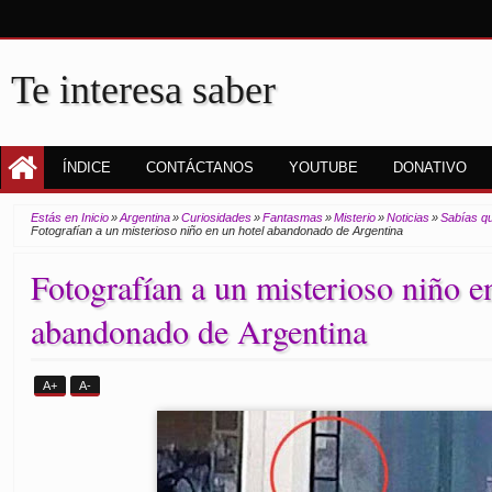
Te interesa saber
ÍNDICE
CONTÁCTANOS
YOUTUBE
DONATIVO
Estás en Inicio
»
Argentina
»
Curiosidades
»
Fantasmas
»
Misterio
»
Noticias
»
Sabías q
Fotografían a un misterioso niño en un hotel abandonado de Argentina
Fotografían a un misterioso niño e
abandonado de Argentina
A+
A-