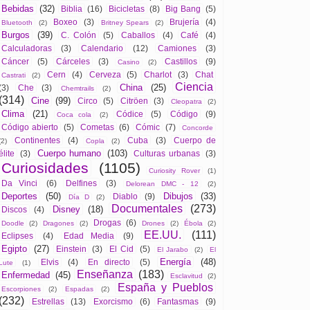
Bebidas
(32)
Biblia
(16)
Bicicletas
(8)
Big Bang
(5)
Boxeo
(3)
Brujería
(4)
Bluetooth
(2)
Britney Spears
(2)
Burgos
(39)
C. Colón
(5)
Caballos
(4)
Café
(4)
Calculadoras
(3)
Calendario
(12)
Camiones
(3)
Cáncer
(5)
Cárceles
(3)
Castillos
(9)
Casino
(2)
Cern
(4)
Cerveza
(5)
Charlot
(3)
Chat
Castrati
(2)
Ciencia
China
(25)
(3)
Che
(3)
Chemtrails
(2)
(314)
Cine
(99)
Circo
(5)
Citröen
(3)
Cleopatra
(2)
Clima
(21)
Códice
(5)
Código
(9)
Coca cola
(2)
Código abierto
(5)
Cometas
(6)
Cómic
(7)
Concorde
Continentes
(4)
Cuba
(3)
Cuerpo de
(2)
Copla
(2)
Cuerpo humano
(103)
élite
(3)
Culturas urbanas
(3)
Curiosidades
(1105)
Curiosity Rover
(1)
Da Vinci
(6)
Delfines
(3)
Delorean DMC - 12
(2)
Deportes
(50)
Dibujos
(33)
Diablo
(9)
Día D
(2)
Documentales
(273)
Disney
(18)
Discos
(4)
Drogas
(6)
Doodle
(2)
Dragones
(2)
Drones
(2)
Ébola
(2)
EE.UU.
(111)
Eclipses
(4)
Edad Media
(9)
Egipto
(27)
Einstein
(3)
El Cid
(5)
El Jarabo
(2)
El
Energía
(48)
Elvis
(4)
En directo
(5)
Lute
(1)
Enseñanza
(183)
Enfermedad
(45)
Esclavitud
(2)
España y Pueblos
Escorpiones
(2)
Espadas
(2)
(232)
Estrellas
(13)
Exorcismo
(6)
Fantasmas
(9)