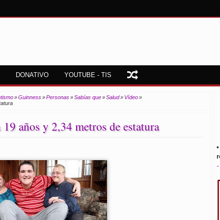
DONATIVO
YOUTUBE - TIS
tismo
»
Guinness
»
Personas
»
Sabías que
»
Salud
»
Vídeo
»
tatura
 19 años y 2,34 metros de estatura
•
r
-