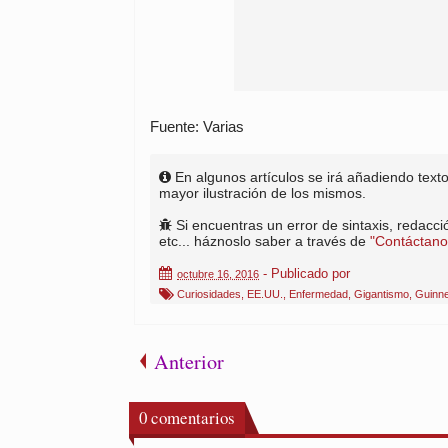
Fuente: Varias
En algunos artículos se irá añadiendo tex
mayor ilustración de los mismos.
Si encuentras un error de sintaxis, redacció
etc... háznoslo saber a través de
"Contáctano
- Publicado por
octubre 16, 2016
Curiosidades
,
EE.UU.
,
Enfermedad
,
Gigantismo
,
Guinn
Anterior
0
comentarios