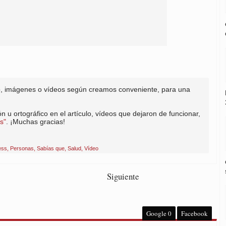
to, imágenes o vídeos según creamos conveniente, para una
n u ortográfico en el artículo, vídeos que dejaron de funcionar,
s"
. ¡Muchas gracias!
ess
,
Personas
,
Sabías que
,
Salud
,
Vídeo
Siguiente
Google
0
Facebook