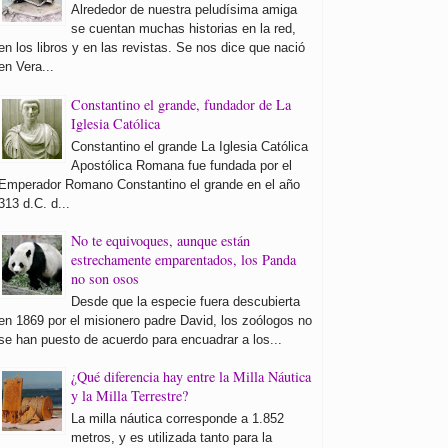
Alrededor de nuestra peludísima amiga
se cuentan muchas historias en la red,
en los libros y en las revistas. Se nos dice que nació
en Vera...
Constantino el grande, fundador de La
Iglesia Católica
Constantino el grande La Iglesia Católica
Apostólica Romana fue fundada por el
Emperador Romano Constantino el grande en el año
313 d.C. d...
No te equivoques, aunque están
estrechamente emparentados, los Panda
no son osos
Desde que la especie fuera descubierta
en 1869 por el misionero padre David, los zoólogos no
se han puesto de acuerdo para encuadrar a los...
¿Qué diferencia hay entre la Milla Náutica
y la Milla Terrestre?
La milla náutica corresponde a 1.852
metros, y es utilizada tanto para la