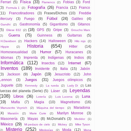
Física
(33)
Ferrari
(5)
Fobias
(3)
Ford
Flamenco
(2)
Fotografía
(26)
(3)
Francia
(12)
Franco
Formula 1
(2)
(11)
Francotiradores
(3)
Frases/Dichos
(10)
Freddie
Fútbol
(24)
Mercury
(3)
Fuego
(9)
Galileo
(4)
Gastronomía
(5)
Gigantismo
(3)
Gitanos
Gandhi
(2)
(18)
(5)
GPS
(5)
Gripe
(3)
Gliese 832
(2)
Groucho Marx
Guerra
(75)
Guinness
(8)
Guitarras
(5)
(2)
Hackers
(14)
Halloween
(3)
H.Davidson
(2)
Hilo rojo
(2)
Historia
(654)
Hitler
(14)
Hippie
(2)
Humor
(57)
Homosexualidad
(3)
Huracanes
(3)
Idiomas
(7)
Imprenta
(4)
Indígenas
(4)
Indios
(6)
Informática
(112)
Internet
(67)
Insectos
(12)
Inventos
(189)
Invidente
(5)
Italia
(15)
Jabón
Japón
(19)
(3)
Jackson
(9)
Jesucristo
(12)
John
Juegos
(31)
Lennon
(3)
Juegos olímpicos
(5)
Juguete
(10)
Las
Kennedy
(2)
La rueda
(2)
Lady Di
(2)
Leyendas
fuerzas del planeta (Serie)
(5)
Láser
(3)
(108)
Libros
(36)
Luna
Lotería
(2)
Luis Lucena
(2)
(19)
Mafia
(7)
Magia
(10)
Magnetismo
(16)
Maradona
Manuscrito Voynich
(2)
Máquina del tiempo
(2)
(4)
Marilyn Monroe
(3)
Maratón
(2)
Marie Curie
(2)
Masonería
(3)
Mayas
(8)
McDonald's
(3)
Medidor
(1)
México
(29)
Mi pedazo de cielo
(1)
Mickey
(2)
Mike Tyson
Misterio
(252)
Moda
(12)
(2)
Mitologías
(2)
Mona