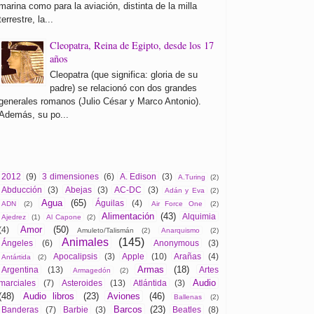
marina como para la aviación, distinta de la milla
terrestre, la...
Cleopatra, Reina de Egipto, desde los 17
años
Cleopatra (que significa: gloria de su
padre) se relacionó con dos grandes
generales romanos (Julio César y Marco Antonio).
Además, su po...
2012
(9)
3 dimensiones
(6)
A. Edison
(3)
A.Turing
(2)
Abducción
(3)
Abejas
(3)
AC-DC
(3)
Adán y Eva
(2)
Agua
(65)
Águilas
(4)
ADN
(2)
Air Force One
(2)
Alimentación
(43)
Alquimia
Ajedrez
(1)
Al Capone
(2)
Amor
(50)
(4)
Amuleto/Talismán
(2)
Anarquismo
(2)
Animales
(145)
Ángeles
(6)
Anonymous
(3)
Apocalipsis
(3)
Apple
(10)
Arañas
(4)
Antártida
(2)
Armas
(18)
Argentina
(13)
Artes
Armagedón
(2)
Audio
marciales
(7)
Asteroides
(13)
Atlántida
(3)
(48)
Audio libros
(23)
Aviones
(46)
Ballenas
(2)
Barcos
(23)
Banderas
(7)
Barbie
(3)
Beatles
(8)