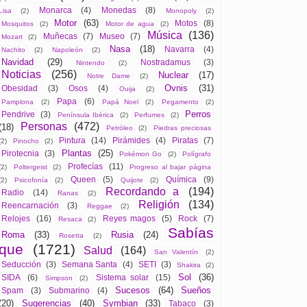
Monarca
(4)
Monedas
(8)
Lisa
(2)
Monopoly
(2)
Motor
(63)
Motos
(8)
Mosquitos
(2)
Motor de agua
(2)
Música
(136)
Muñecas
(7)
Museo
(7)
Mozart
(2)
Nasa
(18)
Navarra
(4)
Nachito
(2)
Napoleón
(2)
Navidad
(29)
Nostradamus
(3)
Nintendo
(2)
Noticias
(256)
Nuclear
(17)
Notre Dame
(2)
Ovnis
(31)
Obesidad
(3)
Osos
(4)
Ouija
(2)
Papa
(6)
Pamplona
(2)
Papá Noel
(2)
Pegamento
(2)
Perros
Pendrive
(3)
Península Ibérica
(2)
Perfumes
(2)
Personas
(472)
(18)
Petróleo
(2)
Piedras preciosas
Pintura
(14)
Pirámides
(4)
Piratas
(7)
(2)
Pinocho
(2)
Plantas
(25)
Pirotecnia
(3)
Pokémon Go
(2)
Polígrafo
Profecías
(11)
(2)
Poltergeist
(2)
Progreso al bajar página
Queen
(5)
Química
(9)
(2)
Psicofonía
(2)
Quijote
(2)
Recordando a
(194)
Radio
(14)
Ranas
(2)
Religión
(134)
Reencarnación
(3)
Reggae
(2)
Relojes
(16)
Reyes magos
(5)
Rock
(7)
Resaca
(2)
Sabías
Roma
(33)
Rusia
(24)
Rosetta
(2)
que
(1721)
Salud
(164)
San Valentín
(2)
Seducción
(3)
Semana Santa
(4)
SETI
(3)
Shakira
(2)
Sol
(36)
SIDA
(6)
Sistema solar
(15)
Simpson
(2)
Sucesos
(64)
Sueños
Spam
(3)
Submarino
(4)
(20)
Sugerencias
(40)
Symbian
(33)
Tabaco
(3)