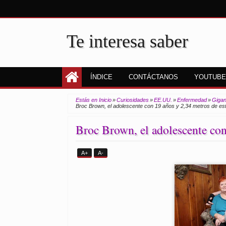
Te interesa saber
ÍNDICE
CONTÁCTANOS
YOUTUBE
Estás en Inicio
»
Curiosidades
»
EE.UU.
»
Enfermedad
»
Gigan
Broc Brown, el adolescente con 19 años y 2,34 metros de es
Broc Brown, el adolescente con
A+
A-