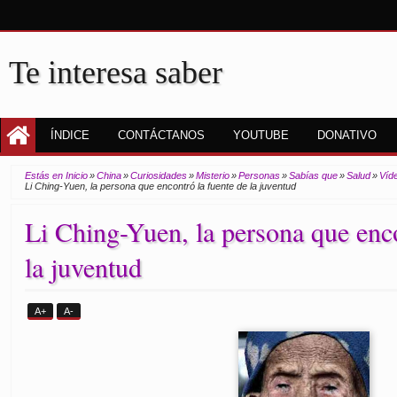
Te interesa saber
ÍNDICE
CONTÁCTANOS
YOUTUBE
DONATIVO
Estás en Inicio
»
China
»
Curiosidades
»
Misterio
»
Personas
»
Sabías que
»
Salud
»
Víd
Li Ching-Yuen, la persona que encontró la fuente de la juventud
Li Ching-Yuen, la persona que enco
la juventud
A+
A-