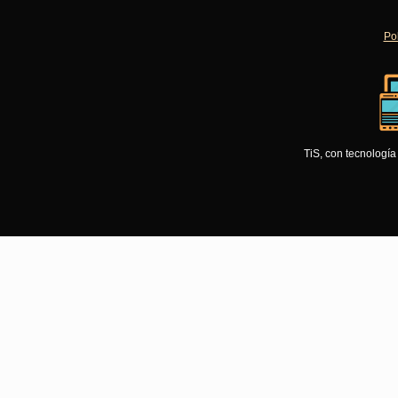
Pol
TiS, con tecnologí