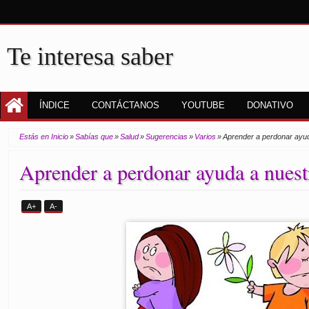
Te interesa saber
ÍNDICE
CONTÁCTANOS
YOUTUBE
DONATIVO
Estás en Inicio
»
Sabías que
»
Salud
»
Sugerencias
»
Varios
»
Aprender a perdonar ayud
Aprender a perdonar ayuda a nuest
A+
A-