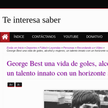
Te interesa saber
ÍNDICE
CONTÁCTANOS
YOUTUBE
DONATIVO
Estás en Inicio
»
Deportes
»
Fútbol
»
Leyendas
»
Personas
»
Recordando a
»
Vídeo
»
George Best una vida de goles, alcohol y mujeres; un talento innato con un horizonte si
George Best una vida de goles, alc
un talento innato con un horizonte 
A+
A-