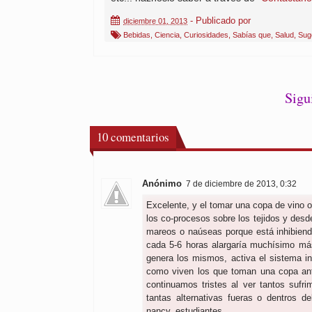
- Publicado por
diciembre 01, 2013
Bebidas
,
Ciencia
,
Curiosidades
,
Sabías que
,
Salud
,
Sug
Sigu
10
comentarios
Anónimo
7 de diciembre de 2013, 0:32
Excelente, y el tomar una copa de vino o
los co-procesos sobre los tejidos y desd
mareos o naúseas porque está inhibiend
cada 5-6 horas alargaría muchísimo más 
genera los mismos, activa el sistema i
como viven los que toman una copa an
continuamos tristes al ver tantos suf
tantas alternativas fueras o dentros de
nancy, estudiantes.