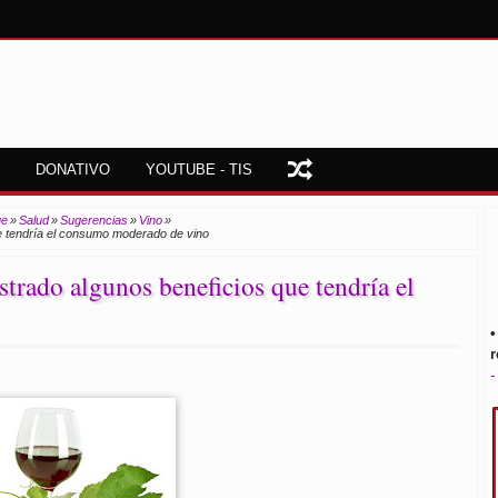
DONATIVO
YOUTUBE - TIS
ue
»
Salud
»
Sugerencias
»
Vino
»
e tendría el consumo moderado de vino
trado algunos beneficios que tendría el
•
r
-