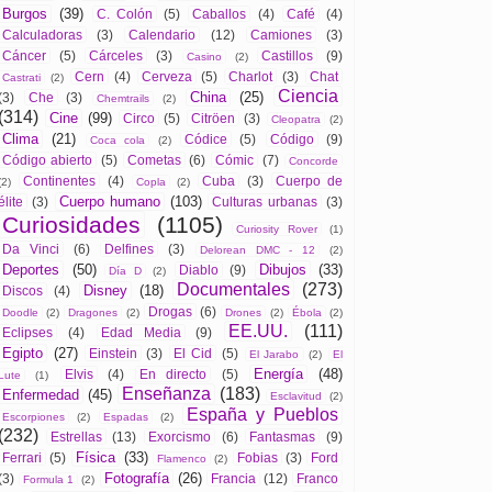
Burgos
(39)
C. Colón
(5)
Caballos
(4)
Café
(4)
Calculadoras
(3)
Calendario
(12)
Camiones
(3)
Cáncer
(5)
Cárceles
(3)
Castillos
(9)
Casino
(2)
Cern
(4)
Cerveza
(5)
Charlot
(3)
Chat
Castrati
(2)
Ciencia
China
(25)
(3)
Che
(3)
Chemtrails
(2)
(314)
Cine
(99)
Circo
(5)
Citröen
(3)
Cleopatra
(2)
Clima
(21)
Códice
(5)
Código
(9)
Coca cola
(2)
Código abierto
(5)
Cometas
(6)
Cómic
(7)
Concorde
Continentes
(4)
Cuba
(3)
Cuerpo de
(2)
Copla
(2)
Cuerpo humano
(103)
élite
(3)
Culturas urbanas
(3)
Curiosidades
(1105)
Curiosity Rover
(1)
Da Vinci
(6)
Delfines
(3)
Delorean DMC - 12
(2)
Deportes
(50)
Dibujos
(33)
Diablo
(9)
Día D
(2)
Documentales
(273)
Disney
(18)
Discos
(4)
Drogas
(6)
Doodle
(2)
Dragones
(2)
Drones
(2)
Ébola
(2)
EE.UU.
(111)
Eclipses
(4)
Edad Media
(9)
Egipto
(27)
Einstein
(3)
El Cid
(5)
El Jarabo
(2)
El
Energía
(48)
Elvis
(4)
En directo
(5)
Lute
(1)
Enseñanza
(183)
Enfermedad
(45)
Esclavitud
(2)
España y Pueblos
Escorpiones
(2)
Espadas
(2)
(232)
Estrellas
(13)
Exorcismo
(6)
Fantasmas
(9)
Física
(33)
Ferrari
(5)
Fobias
(3)
Ford
Flamenco
(2)
Fotografía
(26)
(3)
Francia
(12)
Franco
Formula 1
(2)