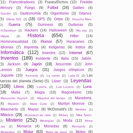
(11)
Francotiradores
(3)
Frases/Dichos
(10)
Freddie
Fútbol
(24)
Mercury
(3)
Fuego
(9)
Galileo
(4)
Gastronomía
(5)
Gigantismo
(3)
Gitanos
Gandhi
(2)
(18)
(5)
GPS
(5)
Gripe
(3)
Gliese 832
(2)
Groucho Marx
Guerra
(75)
Guinness
(8)
Guitarras
(5)
(2)
Hackers
(14)
Halloween
(3)
H.Davidson
(2)
Hilo rojo
(2)
Historia
(654)
Hitler
(14)
Hippie
(2)
Humor
(57)
Homosexualidad
(3)
Huracanes
(3)
Idiomas
(7)
Imprenta
(4)
Indígenas
(4)
Indios
(6)
Informática
(112)
Internet
(67)
Insectos
(12)
Inventos
(189)
Invidente
(5)
Italia
(15)
Jabón
Japón
(19)
(3)
Jackson
(9)
Jesucristo
(12)
John
Juegos
(31)
Lennon
(3)
Juegos olímpicos
(5)
Juguete
(10)
Las
Kennedy
(2)
La rueda
(2)
Lady Di
(2)
Leyendas
fuerzas del planeta (Serie)
(5)
Láser
(3)
(108)
Libros
(36)
Luna
Lotería
(2)
Luis Lucena
(2)
(19)
Mafia
(7)
Magia
(10)
Magnetismo
(16)
Maradona
Manuscrito Voynich
(2)
Máquina del tiempo
(2)
(4)
Marilyn Monroe
(3)
Maratón
(2)
Marie Curie
(2)
Masonería
(3)
Mayas
(8)
McDonald's
(3)
Medidor
(1)
México
(29)
Mi pedazo de cielo
(1)
Mickey
(2)
Mike Tyson
Misterio
(252)
Moda
(12)
(2)
Mitologías
(2)
Mona
Monarca
(4)
Monedas
(8)
Lisa
(2)
Monopoly
(2)
Motor
(63)
Motos
(8)
Mosquitos
(2)
Motor de agua
(2)