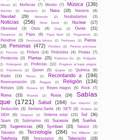
Música
(136)
Muñecas
(7)
Museo
(7)
Mozart
(2)
Nasa
(18)
Navarra
(4)
Nachito
(2)
Napoleón
(2)
Navidad
(29)
Nostradamus
(3)
Nintendo
(2)
Noticias
(256)
Nuclear
(17)
Notre Dame
(2)
Ovnis
(31)
Obesidad
(3)
Osos
(4)
Ouija
(2)
Papa
(6)
Pamplona
(2)
Papá Noel
(2)
Pegamento
(2)
Perros
Pendrive
(3)
Península Ibérica
(2)
Perfumes
(2)
Personas
(472)
(18)
Petróleo
(2)
Piedras preciosas
Pintura
(14)
Pirámides
(4)
Piratas
(7)
(2)
Pinocho
(2)
Plantas
(25)
Pirotecnia
(3)
Pokémon Go
(2)
Polígrafo
Profecías
(11)
(2)
Poltergeist
(2)
Progreso al bajar página
Queen
(5)
Química
(9)
(2)
Psicofonía
(2)
Quijote
(2)
Recordando a
(194)
Radio
(14)
Ranas
(2)
Religión
(134)
Reencarnación
(3)
Reggae
(2)
Relojes
(16)
Reyes magos
(5)
Rock
(7)
Resaca
(2)
Sabías
Roma
(33)
Rusia
(24)
Rosetta
(2)
que
(1721)
Salud
(164)
San Valentín
(2)
Seducción
(3)
Semana Santa
(4)
SETI
(3)
Shakira
(2)
Sol
(36)
SIDA
(6)
Sistema solar
(15)
Simpson
(2)
Sucesos
(64)
Sueños
Spam
(3)
Submarino
(4)
(20)
Sugerencias
(40)
Symbian
(33)
Tabaco
(3)
Tecnología
(284)
Tatuajes
(6)
Ted Williams
(2)
Telefonía
(59)
Televisión
(18)
Telescopios
(5)