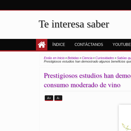
Te interesa saber
ÍNDICE
CONTÁCTANOS
YOUTUBE
Estás en Inicio
»
Bebidas
»
Ciencia
»
Curiosidades
»
Sabías q
Prestigiosos estudios han demostrado algunos beneficios qu
Prestigiosos estudios han demos
consumo moderado de vino
A+
A-