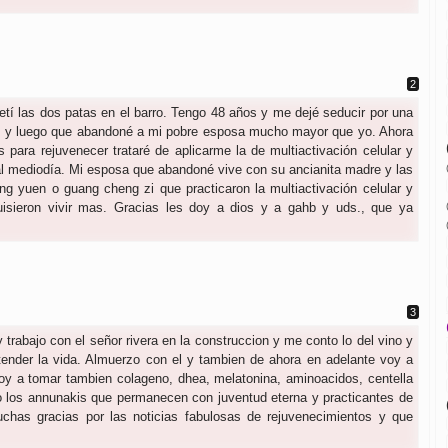
í las dos patas en el barro. Tengo 48 años y me dejé seducir por una
as y luego que abandoné a mi pobre esposa mucho mayor que yo. Ahora
 para rejuvenecer trataré de aplicarme la de multiactivación celular y
l mediodía. Mi esposa que abandoné vive con su ancianita madre y las
ing yuen o guang cheng zi que practicaron la multiactivación celular y
isieron vivir mas. Gracias les doy a dios y a gahb y uds., que ya
y trabajo con el señor rivera en la construccion y me conto lo del vino y
xtender la vida. Almuerzo con el y tambien de ahora en adelante voy a
y a tomar tambien colageno, dhea, melatonina, aminoacidos, centella
mo los annunakis que permanecen con juventud eterna y practicantes de
Muchas gracias por las noticias fabulosas de rejuvenecimientos y que