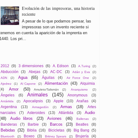
Evolución de las impresoras, una historia
reciente
A pesar de lo que podamos pensar, las
impresoras son un invento reciente si
tenemos en cuenta la aparición de la imprenta en
1440. Los pri...
2012
(9)
3 dimensiones
(6)
A. Edison
(3)
A.Turing
(2)
Abducción
(3)
Abejas
(3)
AC-DC
(3)
Adán y Eva
(2)
Agua
(65)
Águilas
(4)
ADN
(2)
Air Force One
(2)
Alimentación
(43)
Alquimia
Ajedrez
(1)
Al Capone
(2)
Amor
(50)
(4)
Amuleto/Talismán
(2)
Anarquismo
(2)
Animales
(145)
Ángeles
(6)
Anonymous
(3)
Apocalipsis
(3)
Apple
(10)
Arañas
(4)
Antártida
(2)
Armas
(18)
Argentina
(13)
Artes
Armagedón
(2)
Audio
marciales
(7)
Asteroides
(13)
Atlántida
(3)
(48)
Audio libros
(23)
Aviones
(46)
Ballenas
(2)
Barcos
(23)
Banderas
(7)
Barbie
(3)
Beatles
(8)
Bebidas
(32)
Biblia
(16)
Bicicletas
(8)
Big Bang
(5)
Boxeo
(3)
Brujería
(4)
Bluetooth
(2)
Britney Spears
(2)